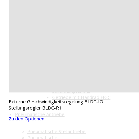
Notstellfunktion (Fail-Safe-
Akku)
Optionen für Aufbauteile
Aufbausätze
Konsolen
Kupplungen
Getriebe mit Handrad HGC
Optionen für Ansteuerungen
Platine BLDC-IO
Stellungsregler BLDC-R1
Optionen für Pneumatik
Magnetventile
Signalbox
Stellungsregler
Schalldämpfer u.a.
Getriebe mit Handrad HGC
Externe Geschwindigkeitsregelung BLDC-IO
Stellungsregler BLDC-R1
Pneumatische Antriebe
Zu den Optionen
Pneumatische Stellantriebe
Pneumatische