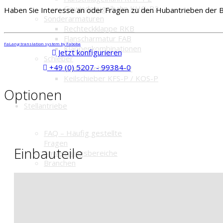
Gewindekugelhahn KHG-P2
Haben Sie Interesse an oder Fragen zu den Hubantrieben der Ba
Sonderarmaturen
Rechteckklappe RKB
Flanscharmatur FAB
FaLang translation system by Faboba
Klappenkombinationen
Jetzt konfigurieren
Schieber
+49 (0) 5207 - 99384-0
Stoffschieber STS-P
Keilschieber KFS-P / KOS-P
Optionen
Stellantriebe
FAQ – Häufig gestellte
Fragen
Einbauteile
Anwendungsbereiche
Branchen
Elektrische Antriebe
Standard