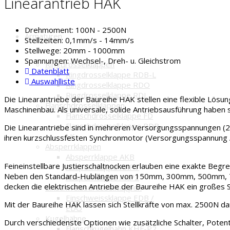
Linearantrieb HAK
Drehmoment:
100N - 2500N
Armaturen
Stellzeiten:
0,1mm/s - 14mm/s
Stellwege:
20mm - 1000mm
Spannungen:
Wechsel-, Dreh- u. Gleichstrom
Ringdrosselklappen
Datenblatt
Ringdrosselklappe RDB-L
Auswahlliste
Ringdrosselklappe RDO
Ringdrosselklappe RDJ
Die Linearantriebe der Baureihe HAK stellen eine flexible Lösun
Flanschdrosselklappen
Maschinenbau. Als universale, solide Antriebsausführung haben s
Flanschdrosselklappe FD
Flanschdrosselklappe RDB-
Die Linearantriebe sind in mehreren Versorgungsspannungen (24 /
LK
ihren kurzschlussfesten Synchronmotor (Versorgungsspannung AC
Absperrklappen
Absperrklappe AKB
Feineinstellbare Justierschaltnocken erlauben eine exakte Beg
Absperrklappe AKP1
Neben den Standard-Hublängen von 150mm, 300mm, 500mm, 750
Absperrklappe AKP2
decken die elektrischen Antriebe der Baureihe HAK ein großes S
Einschweissdrosselklappen
Einschweissklappe EDB /
Mit der Baureihe HAK lassen sich Stellkräfte von max. 2500N dar
EDO
Kugelhähne
Durch verschiedenste Optionen wie zusätzliche Schalter, Potent
Flanschkugelhahn KHF-P2