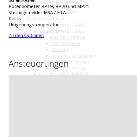
Schaltnocken
Linearantrieb HAK-BL
Potentiometer RP19, RP20 und MP21
Linearantrieb HAL
Stellungsmelder MSA / ETA
Linearantrieb JMB
Relais
Getriebemotoren
Umgebungstemperatur
Getriebemotor GM05
Getriebemotor GM20
Zu den Optionen
Optionen für Antriebe
Abtriebswelle
Stellweg
Getriebeauskupplung
Ansteuerungen
Handrad / -kurbel
Stellungsanzeige
Optionen für Einbauteile
Schaltnocken / Wegschalter
Potentiometer
Stellungsmelder MSA / ETA
Relais
Umgebungstemperatur
Optionen für Regelungen
Umgebungstemperatur
Lastabschaltungen
Stellungsregler
Notstellfunktion (Fail-Safe)