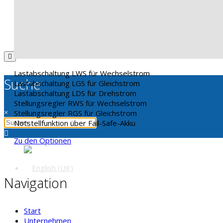
Kontakt
Lastabschaltung LWS für Wechselstrom
Suche
Lastabschaltung LGS für Gleichstrom
Lastabschaltung LDS für Drehstrom
Stellungsregler RWS für Wechselstrom
×
Stellungsregler RGS für Gleichstrom
Notstellfunktion über Fail-Safe-Akku
Zu den Optionen
Navigation
Start
Unternehmen