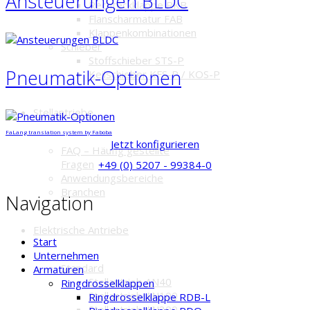
Ansteuerungen BLDC
Rechteckklappe RKB
Flanscharmatur FAB
Klappenkombinationen
Schieber
Stoffschieber STS-P
Pneumatik-Optionen
Keilschieber KFS-P / KOS-P
Stellantriebe
FaLang translation system by Faboba
Jetzt konfigurieren
FAQ – Häufig gestellte
Fragen
+49 (0) 5207 - 99384-0
Anwendungsbereiche
Branchen
Navigation
Elektrische Antriebe
Start
Unternehmen
Standard
Armaturen
Stellantrieb AN40
Ringdrosselklappen
Stellantrieb AN100
Ringdrosselklappe RDB-L
Stellantrieb AN300