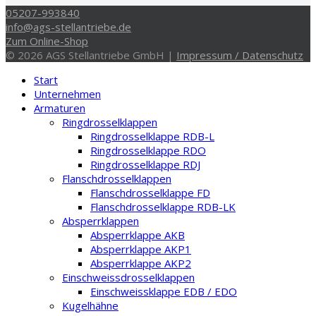
05207-993840
info@ags-stellantriebe.de
Zum Online-Shop
© 2026 AGS Stellantriebe GmbH |
Impressum / Datenschutz
Start
Unternehmen
Armaturen
Ringdrosselklappen
Ringdrosselklappe RDB-L
Ringdrosselklappe RDO
Ringdrosselklappe RDJ
Flanschdrosselklappen
Flanschdrosselklappe FD
Flanschdrosselklappe RDB-LK
Absperrklappen
Absperrklappe AKB
Absperrklappe AKP1
Absperrklappe AKP2
Einschweissdrosselklappen
Einschweissklappe EDB / EDO
Kugelhähne