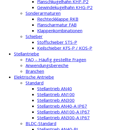
Flanschkugelhahn KHF-P2
Gewindekugelhahn KHG-P2
Sonderarmaturen
Rechteckklappe RKB
Flanscharmatur FAB
Klappenkombinationen
Schieber
Stoffschieber STS-P
Keilschieber KFS-P / KOS-P
Stellantriebe
FAQ – Häufig gestellte Fragen
Anwendungsbereiche
Branchen
Elektrische Antriebe
Standard
Stellantrieb AN40
Stellantrieb AN100
Stellantrieb AN300
Stellantrieb AN40-A IP67
Stellantrieb AN100-A IP67
Stellantrieb AN300-A IP67
BLDC-Standard
Stellantrieb AN40-BL