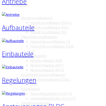
Antriebe
Armaturen
Ringdrosselklappen
Ringdrosselklappe RDB-L
Aufbauteile
Ringdrosselklappe RDO
Ringdrosselklappe RDJ
Flanschdrosselklappen
Flanschdrosselklappe FD
Flanschdrosselklappe RDB-
LK
Einbauteile
Absperrklappen
Absperrklappe AKB
Absperrklappe AKP1
Absperrklappe AKP2
Einschweissdrosselklappen
Regelungen
Einschweissklappe EDB /
EDO
Kugelhähne
Flanschkugelhahn KHF-P2
Gewindekugelhahn KHG-P2
Sonderarmaturen