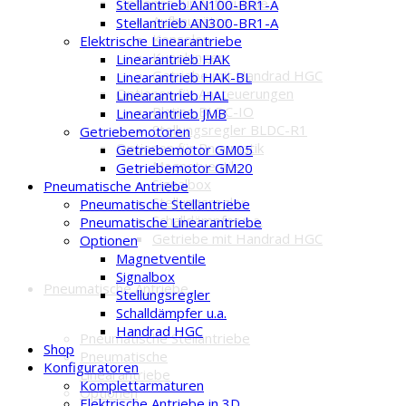
Optionen für Aufbauteile
Stellantrieb AN100-BR1-A
Aufbausätze
Stellantrieb AN300-BR1-A
Konsolen
Elektrische Linearantriebe
Kupplungen
Linearantrieb HAK
Getriebe mit Handrad HGC
Linearantrieb HAK-BL
Optionen für Ansteuerungen
Linearantrieb HAL
Platine BLDC-IO
Linearantrieb JMB
Stellungsregler BLDC-R1
Getriebemotoren
Optionen für Pneumatik
Getriebemotor GM05
Magnetventile
Getriebemotor GM20
Signalbox
Pneumatische Antriebe
Stellungsregler
Pneumatische Stellantriebe
Schalldämpfer u.a.
Pneumatische Linearantriebe
Getriebe mit Handrad HGC
Optionen
Magnetventile
Signalbox
Pneumatische Antriebe
Stellungsregler
Schalldämpfer u.a.
Handrad HGC
Pneumatische Stellantriebe
Shop
Pneumatische
Konfiguratoren
Linearantriebe
Komplettarmaturen
Optionen
Elektrische Antriebe in 3D