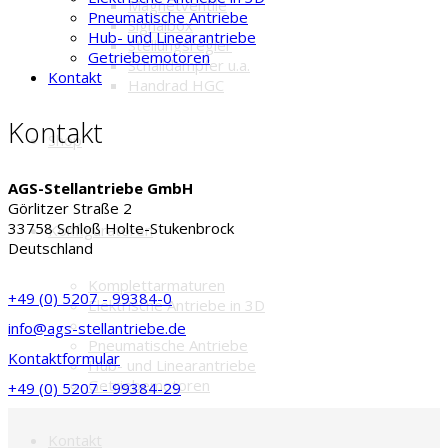
Magnetventile
Pneumatische Antriebe
Signalbox
Hub- und Linearantriebe
Stellungsregler
Getriebemotoren
Schalldämpfer u.a.
Kontakt
Handrad HGC
Kontakt
Shop
AGS-Stellantriebe GmbH
Görlitzer Straße 2
33758 Schloß Holte-Stukenbrock
Konfiguratoren
Deutschland
Komplettarmaturen
+49 (0) 5207 - 99384-0
Elektrische Antriebe in 3D
info@ags-stellantriebe.de
Pneumatische Antriebe
Kontaktformular
Hub- und Linearantriebe
Getriebemotoren
+49 (0) 5207 - 99384-29
Kontakt