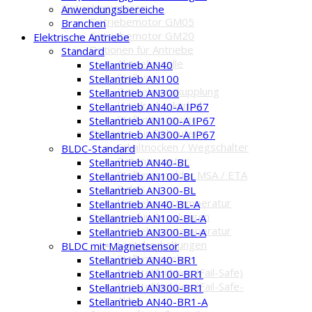
Getriebemotoren
Anwendungsbereiche
Getriebemotor GM05
Branchen
Getriebemotor GM20
Elektrische Antriebe
Optionen für Antriebe
Standard
Abtriebswelle
Stellantrieb AN40
Stellweg
Stellantrieb AN100
Getriebeauskupplung
Stellantrieb AN300
Handrad / -kurbel
Stellantrieb AN40-A IP67
Stellungsanzeige
Stellantrieb AN100-A IP67
Optionen für Einbauteile
Stellantrieb AN300-A IP67
Schaltnocken / Wegschalter
BLDC-Standard
Potentiometer
Stellantrieb AN40-BL
Stellungsmelder MSA / ETA
Stellantrieb AN100-BL
Relais
Stellantrieb AN300-BL
Umgebungstemperatur
Stellantrieb AN40-BL-A
Optionen für Regelungen
Stellantrieb AN100-BL-A
Umgebungstemperatur
Stellantrieb AN300-BL-A
Lastabschaltungen
BLDC mit Magnetsensor
Stellungsregler
Stellantrieb AN40-BR1
Notstellfunktion (Fail-Safe)
Stellantrieb AN100-BR1
Notstellfunktion (Fail-Safe-
Stellantrieb AN300-BR1
Akku)
Stellantrieb AN40-BR1-A