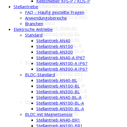
Keilschieber KFS-P / KOS-P
Stellantrieb AN40-A IP67
Stellantriebe
Stellantrieb AN100-A IP67
FAQ – Häufig gestellte Fragen
Stellantrieb AN300-A IP67
Anwendungsbereiche
BLDC-Standard
Branchen
Stellantrieb AN40-BL
Elektrische Antriebe
Stellantrieb AN100-BL
Standard
Stellantrieb AN300-BL
Stellantrieb AN40
Stellantrieb AN40-BL-A
Stellantrieb AN100
Stellantrieb AN100-BL-A
Stellantrieb AN300
Stellantrieb AN300-BL-A
Stellantrieb AN40-A IP67
BLDC mit Magnetsensor
Stellantrieb AN100-A IP67
Stellantrieb AN40-BR1
Stellantrieb AN300-A IP67
Stellantrieb AN100-BR1
BLDC-Standard
Stellantrieb AN300-BR1
Stellantrieb AN40-BL
Stellantrieb AN40-BR1-A
Stellantrieb AN100-BL
Stellantrieb AN100-BR1-A
Stellantrieb AN300-BL
Stellantrieb AN300-BR1-A
Stellantrieb AN40-BL-A
Elektrische Linearantriebe
Stellantrieb AN100-BL-A
Linearantrieb HAK
Stellantrieb AN300-BL-A
Linearantrieb HAK-BL
BLDC mit Magnetsensor
Linearantrieb HAL
Stellantrieb AN40-BR1
Linearantrieb JMB
Stellantrieb AN100-BR1