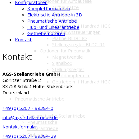
Optionen für Aufbauteile
Konfiguratoren
Aufbausätze
Komplettarmaturen
Konsolen
Elektrische Antriebe in 3D
Kupplungen
Pneumatische Antriebe
Getriebe mit Handrad HGC
Hub- und Linearantriebe
Optionen für Ansteuerungen
Getriebemotoren
Platine BLDC-IO
Kontakt
Stellungsregler BLDC-R1
Optionen für Pneumatik
Kontakt
Magnetventile
Signalbox
Stellungsregler
AGS-Stellantriebe GmbH
Schalldämpfer u.a.
Görlitzer Straße 2
Getriebe mit Handrad HGC
33758 Schloß Holte-Stukenbrock
Deutschland
Pneumatische Antriebe
+49 (0) 5207 - 99384-0
Pneumatische Stellantriebe
info@ags-stellantriebe.de
Pneumatische
Kontaktformular
Linearantriebe
Optionen
+49 (0) 5207 - 99384-29