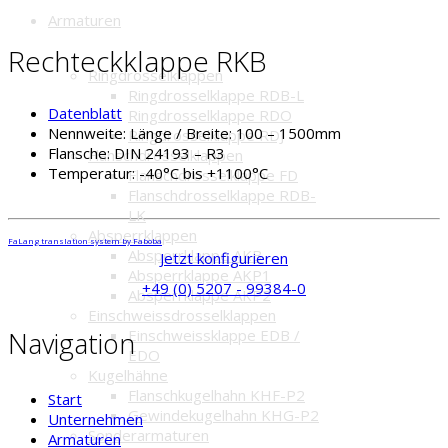
Armaturen
Rechteckklappe RKB
Ringdrosselklappen
Ringdrosselklappe RDB-L
Datenblatt
Ringdrosselklappe RDO
Nennweite:
Länge / Breite: 100 – 1500mm
Ringdrosselklappe RDJ
Flansche:
DIN 24193 – R3
Flanschdrosselklappen
Temperatur:
-40°C bis +1100°C
Flanschdrosselklappe FD
Flanschdrosselklappe RDB-
LK
Absperrklappen
FaLang translation system by Faboba
Absperrklappe AKB
Jetzt konfigurieren
Absperrklappe AKP1
+49 (0) 5207 - 99384-0
Absperrklappe AKP2
Einschweissdrosselklappen
Navigation
Einschweissklappe EDB /
EDO
Kugelhähne
Flanschkugelhahn KHF-P2
Start
Gewindekugelhahn KHG-P2
Unternehmen
Sonderarmaturen
Armaturen