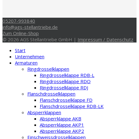
05207-993840
info@ags-stellantriebe.de
Zum Online-Shop
© 2026 AGS Stellantriebe GmbH |
Impressum / Datenschutz
Start
Unternehmen
Armaturen
Ringdrosselklappen
Ringdrosselklappe RDB-L
Ringdrosselklappe RDO
Ringdrosselklappe RDJ
Flanschdrosselklappen
Flanschdrosselklappe FD
Flanschdrosselklappe RDB-LK
Absperrklappen
Absperrklappe AKB
Absperrklappe AKP1
Absperrklappe AKP2
Einschweissdrosselklappen