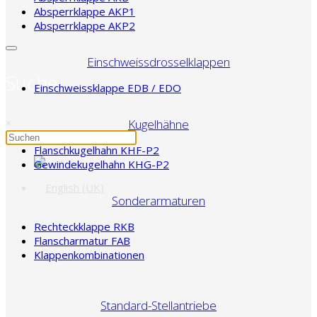
Absperrklappe AKP1
Absperrklappe AKP2
Einschweissdrosselklappen
Suche
Einschweissklappe EDB / EDO
×
Kugelhähne
Flanschkugelhahn KHF-P2
Gewindekugelhahn KHG-P2
Sonderarmaturen
Rechteckklappe RKB
Flanscharmatur FAB
Klappenkombinationen
Standard-Stellantriebe