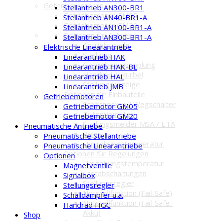
Getriebemotoren
Stellantrieb AN300-BR1
Getriebemotor GM05
Stellantrieb AN40-BR1-A
Getriebemotor GM20
Stellantrieb AN100-BR1-A
Optionen für Antriebe
Stellantrieb AN300-BR1-A
Abtriebswelle
Elektrische Linearantriebe
Stellweg
Linearantrieb HAK
Getriebeauskupplung
Linearantrieb HAK-BL
Handrad / -kurbel
Linearantrieb HAL
Stellungsanzeige
Linearantrieb JMB
Optionen für Einbauteile
Getriebemotoren
Schaltnocken / Wegschalter
Getriebemotor GM05
Potentiometer
Getriebemotor GM20
Stellungsmelder MSA / ETA
Pneumatische Antriebe
Relais
Pneumatische Stellantriebe
Umgebungstemperatur
Pneumatische Linearantriebe
Optionen für Regelungen
Optionen
Umgebungstemperatur
Magnetventile
Lastabschaltungen
Signalbox
Stellungsregler
Stellungsregler
Notstellfunktion (Fail-Safe)
Schalldämpfer u.a.
Notstellfunktion (Fail-Safe-
Handrad HGC
Akku)
Shop