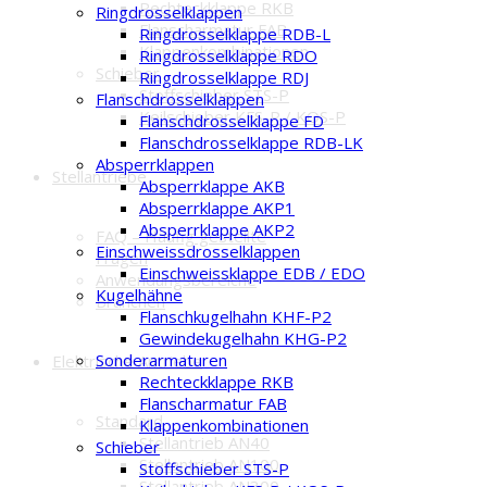
Rechteckklappe RKB
Ringdrosselklappen
Flanscharmatur FAB
Ringdrosselklappe RDB-L
Klappenkombinationen
Ringdrosselklappe RDO
Schieber
Ringdrosselklappe RDJ
Stoffschieber STS-P
Flanschdrosselklappen
Keilschieber KFS-P / KOS-P
Flanschdrosselklappe FD
Flanschdrosselklappe RDB-LK
Absperrklappen
Stellantriebe
Absperrklappe AKB
Absperrklappe AKP1
Absperrklappe AKP2
FAQ – Häufig gestellte
Einschweissdrosselklappen
Fragen
Einschweissklappe EDB / EDO
Anwendungsbereiche
Kugelhähne
Branchen
Flanschkugelhahn KHF-P2
Gewindekugelhahn KHG-P2
Sonderarmaturen
Elektrische Antriebe
Rechteckklappe RKB
Flanscharmatur FAB
Standard
Klappenkombinationen
Stellantrieb AN40
Schieber
Stellantrieb AN100
Stoffschieber STS-P
Stellantrieb AN300