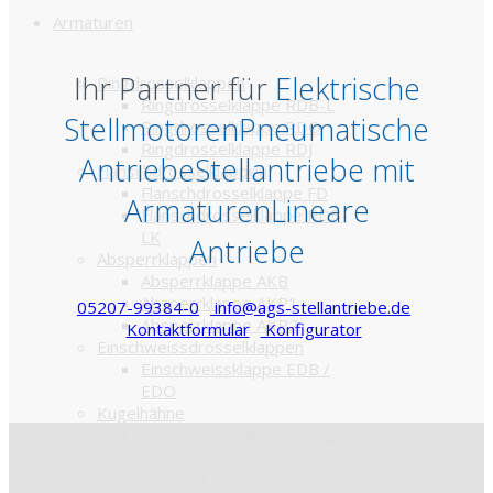
Armaturen
Ihr Partner für
Elektrische
Ringdrosselklappen
Ringdrosselklappe RDB-L
Stellmotoren
Pneumatische
Ringdrosselklappe RDO
Ringdrosselklappe RDJ
Antriebe
Stellantriebe mit
Flanschdrosselklappen
Flanschdrosselklappe FD
Armaturen
Lineare
Flanschdrosselklappe RDB-
LK
Antriebe
Absperrklappen
Absperrklappe AKB
Absperrklappe AKP1
05207-99384-0
info@ags-stellantriebe.de
Absperrklappe AKP2
Kontaktformular
Konfigurator
Einschweissdrosselklappen
Einschweissklappe EDB /
EDO
Kugelhähne
Flanschkugelhahn KHF-P2
Gewindekugelhahn KHG-P2
Sonderarmaturen