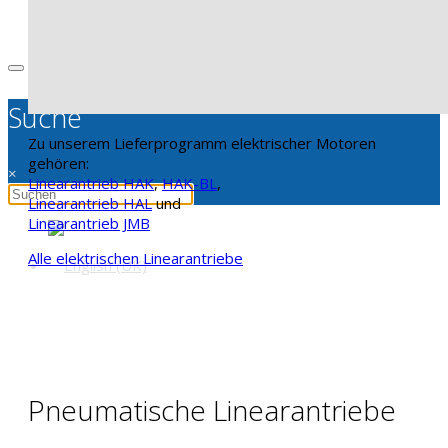
Suche
Zu unserem Lieferprogramm elektrischer Motoren
gehören:
×
Linearantrieb HAK
,
HAK-BL
,
Linearantrieb HAL
und
Linearantrieb JMB
Alle elektrischen Linearantriebe
Pneumatische Linearantriebe