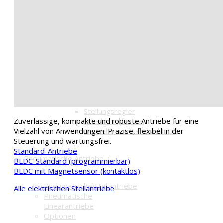
Optionen für Aufbauteile
Aufbausätze
Konsolen
Kupplungen
Getriebe mit Handrad HGC
Optionen für Ansteuerungen
Platine BLDC-IO
Stellungsregler BLDC-R1
Optionen für Pneumatik
Magnetventile
Signalbox
Stellungsregler
Schalldämpfer u.a.
Zuverlässige, kompakte und robuste Antriebe für eine
Getriebe mit Handrad HGC
Vielzahl von Anwendungen. Präzise, flexibel in der
Steuerung und wartungsfrei.
Standard-Antriebe
Pneumatische Antriebe
BLDC-Standard (programmierbar)
BLDC mit Magnetsensor (kontaktlos)
Pneumatische Stellantriebe
Alle elektrischen Stellantriebe
Pneumatische
Linearantriebe
Optionen